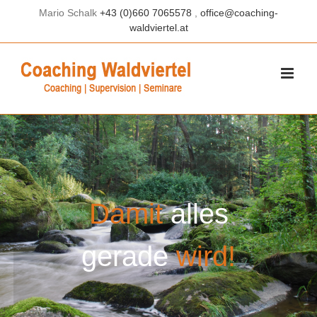
Skip
Mario Schalk
+43 (0)660 7065578
,
office@coaching-
to
waldviertel.at
content
Damit
alles
gerade
wird!